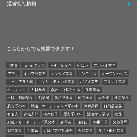
運営会社情報
こちらからでも検索できます！
IT業界
Twitterで人気
おすすめ記事
やばい
アパレル業界
アプリ
インフラ業界
エンタメ業界
エンファム
オープンハウス
キャリア系の本
コンサルティング業界
バイオ業界
プラント業界
ベンチャー
人材業界
会計・財務系の本
住宅業界
出版・印刷業界
創業者
化粧品業界
卸売業界
大企業
小売業界
思考系の本
戦略・マーケティング系の本
教育業界
日用品業界
有名人
森光太郎
橋本稔子
歴史系の本
漫画から学ぶ
社長
組織・リーダーシップ系の本
経営者
自叙伝
荒井正昭
製薬業界
製造業界
起業家
近畿産業信用組合
金融業界
食品・飲料業界