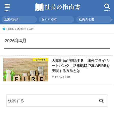
menu
search
企業の紹介
おすすめ本
社長の著書
HOME
2026年
4月
2026年4月
社長の著書
大越朝氏が提唱する「海外プライベ
ートバンク」活用戦略で真のFIREを
実現する方法とは
2026.04.01