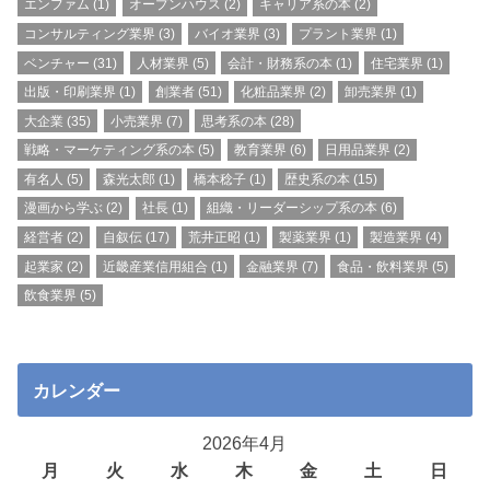
エンファム
(1)
オープンハウス
(2)
キャリア系の本
(2)
コンサルティング業界
(3)
バイオ業界
(3)
プラント業界
(1)
ベンチャー
(31)
人材業界
(5)
会計・財務系の本
(1)
住宅業界
(1)
出版・印刷業界
(1)
創業者
(51)
化粧品業界
(2)
卸売業界
(1)
大企業
(35)
小売業界
(7)
思考系の本
(28)
戦略・マーケティング系の本
(5)
教育業界
(6)
日用品業界
(2)
有名人
(5)
森光太郎
(1)
橋本稔子
(1)
歴史系の本
(15)
漫画から学ぶ
(2)
社長
(1)
組織・リーダーシップ系の本
(6)
経営者
(2)
自叙伝
(17)
荒井正昭
(1)
製薬業界
(1)
製造業界
(4)
起業家
(2)
近畿産業信用組合
(1)
金融業界
(7)
食品・飲料業界
(5)
飲食業界
(5)
カレンダー
2026年4月
月
火
水
木
金
土
日