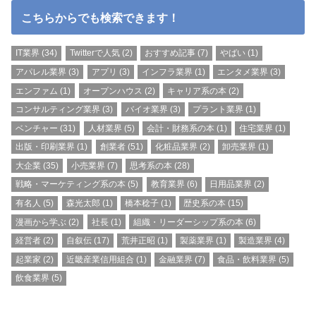
こちらからでも検索できます！
IT業界
(34)
Twitterで人気
(2)
おすすめ記事
(7)
やばい
(1)
アパレル業界
(3)
アプリ
(3)
インフラ業界
(1)
エンタメ業界
(3)
エンファム
(1)
オープンハウス
(2)
キャリア系の本
(2)
コンサルティング業界
(3)
バイオ業界
(3)
プラント業界
(1)
ベンチャー
(31)
人材業界
(5)
会計・財務系の本
(1)
住宅業界
(1)
出版・印刷業界
(1)
創業者
(51)
化粧品業界
(2)
卸売業界
(1)
大企業
(35)
小売業界
(7)
思考系の本
(28)
戦略・マーケティング系の本
(5)
教育業界
(6)
日用品業界
(2)
有名人
(5)
森光太郎
(1)
橋本稔子
(1)
歴史系の本
(15)
漫画から学ぶ
(2)
社長
(1)
組織・リーダーシップ系の本
(6)
経営者
(2)
自叙伝
(17)
荒井正昭
(1)
製薬業界
(1)
製造業界
(4)
起業家
(2)
近畿産業信用組合
(1)
金融業界
(7)
食品・飲料業界
(5)
飲食業界
(5)