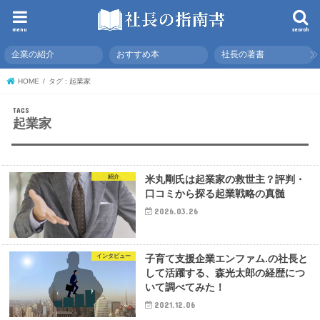
menu
search
企業の紹介
おすすめ本
社長の著書
HOME
タグ : 起業家
起業家
紹介
米丸剛氏は起業家の救世主？評判・
口コミから探る起業戦略の真髄
2026.03.26
インタビュー
子育て支援企業エンファム.の社長と
して活躍する、森光太郎の経歴につ
いて調べてみた！
2021.12.06