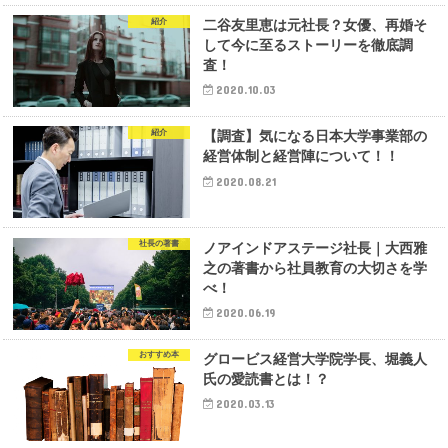
紹介
二谷友里恵は元社長？女優、再婚そ
して今に至るストーリーを徹底調
査！
2020.10.03
紹介
【調査】気になる日本大学事業部の
経営体制と経営陣について！！
2020.08.21
社長の著書
ノアインドアステージ社長｜大西雅
之の著書から社員教育の大切さを学
べ！
2020.06.19
おすすめ本
グロービス経営大学院学長、堀義人
氏の愛読書とは！？
2020.03.13