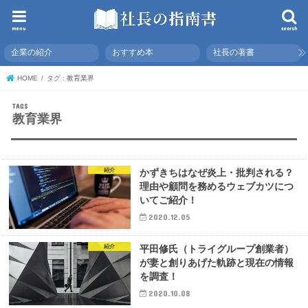
menu
search
企業の紹介
おすすめ本
社長の著書
HOME
タグ : 教育業界
教育業界
紹介
かずきちはなぜ炎上・批判される？
理由や顧問を務めるウェブカツにつ
いてご紹介！
2020.12.05
紹介
平田修氏（トライグループ創業者）
が妻と創りあげた軌跡と現在の情報
を調査！
2020.10.08