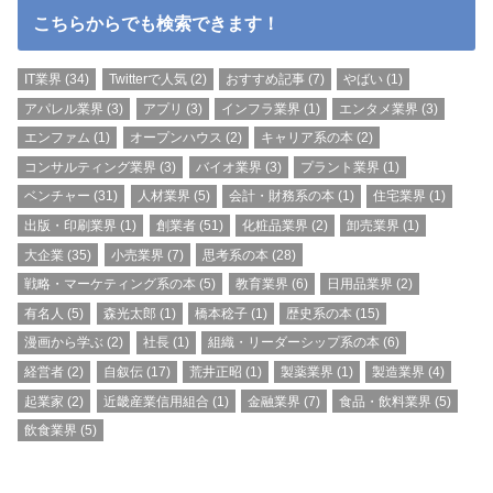
こちらからでも検索できます！
IT業界
(34)
Twitterで人気
(2)
おすすめ記事
(7)
やばい
(1)
アパレル業界
(3)
アプリ
(3)
インフラ業界
(1)
エンタメ業界
(3)
エンファム
(1)
オープンハウス
(2)
キャリア系の本
(2)
コンサルティング業界
(3)
バイオ業界
(3)
プラント業界
(1)
ベンチャー
(31)
人材業界
(5)
会計・財務系の本
(1)
住宅業界
(1)
出版・印刷業界
(1)
創業者
(51)
化粧品業界
(2)
卸売業界
(1)
大企業
(35)
小売業界
(7)
思考系の本
(28)
戦略・マーケティング系の本
(5)
教育業界
(6)
日用品業界
(2)
有名人
(5)
森光太郎
(1)
橋本稔子
(1)
歴史系の本
(15)
漫画から学ぶ
(2)
社長
(1)
組織・リーダーシップ系の本
(6)
経営者
(2)
自叙伝
(17)
荒井正昭
(1)
製薬業界
(1)
製造業界
(4)
起業家
(2)
近畿産業信用組合
(1)
金融業界
(7)
食品・飲料業界
(5)
飲食業界
(5)