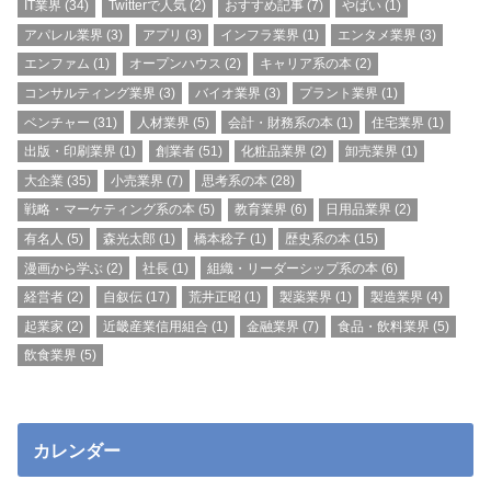
IT業界
(34)
Twitterで人気
(2)
おすすめ記事
(7)
やばい
(1)
アパレル業界
(3)
アプリ
(3)
インフラ業界
(1)
エンタメ業界
(3)
エンファム
(1)
オープンハウス
(2)
キャリア系の本
(2)
コンサルティング業界
(3)
バイオ業界
(3)
プラント業界
(1)
ベンチャー
(31)
人材業界
(5)
会計・財務系の本
(1)
住宅業界
(1)
出版・印刷業界
(1)
創業者
(51)
化粧品業界
(2)
卸売業界
(1)
大企業
(35)
小売業界
(7)
思考系の本
(28)
戦略・マーケティング系の本
(5)
教育業界
(6)
日用品業界
(2)
有名人
(5)
森光太郎
(1)
橋本稔子
(1)
歴史系の本
(15)
漫画から学ぶ
(2)
社長
(1)
組織・リーダーシップ系の本
(6)
経営者
(2)
自叙伝
(17)
荒井正昭
(1)
製薬業界
(1)
製造業界
(4)
起業家
(2)
近畿産業信用組合
(1)
金融業界
(7)
食品・飲料業界
(5)
飲食業界
(5)
カレンダー