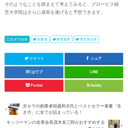
そのようなことを踏まえて考えてみると、グロービス経
営大学院はさらに成長を遂げると予想できます。
おすすめ本
創業者
教育業界
歴史系の本
ツイート
シェア
はてブ
LINE
Pocket
feedly
京セラの創業者稲盛和夫氏とベストセラー著書「生
き方」に全てが詰まっている！
キッコーマンの名誉会長茂木友三郎がおすすめする