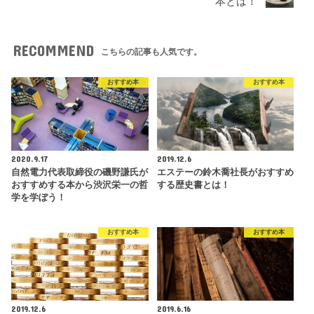
本とは！
RECOMMEND
こちらの記事も人気です。
おすすめ本
おすすめ本
2020.9.17
2019.12.6
自然電力代表取締役の磯野謙氏が
エステーの鈴木喬社長がおすすめ
おすすめする本から渋沢栄一の哲
する歴史書とは！
学を学ぼう！
おすすめ本
おすすめ本
2019.12.6
2019.6.16