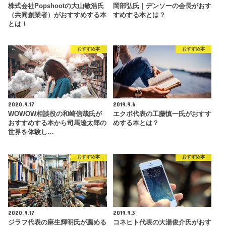
株式会社Popshootの大山敏浩氏
岡部弘氏｜デンソーの会長がおす
（共同創業者）がおすすめする本
すめする本とは？
とは！
おすすめ本
おすすめ本
2020.9.17
2019.9.6
WOWOW相談役の和崎信哉氏が
エクボ代表の工藤慎一氏がおすす
おすすめする本から司馬遼太郎の
めする本とは？
世界を体験し…
おすすめ本
おすすめ本
2020.9.17
2019.9.3
ジラフ代表の麻生輝明氏が薦める
コネヒト代表の大湯俊介氏がおす