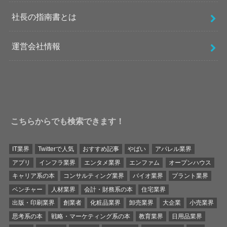
社長の指南書とは
運営会社情報
こちらからでも検索できます！
IT業界
Twitterで人気
おすすめ記事
やばい
アパレル業界
アプリ
インフラ業界
エンタメ業界
エンファム
オープンハウス
キャリア系の本
コンサルティング業界
バイオ業界
プラント業界
ベンチャー
人材業界
会計・財務系の本
住宅業界
出版・印刷業界
創業者
化粧品業界
卸売業界
大企業
小売業界
思考系の本
戦略・マーケティング系の本
教育業界
日用品業界