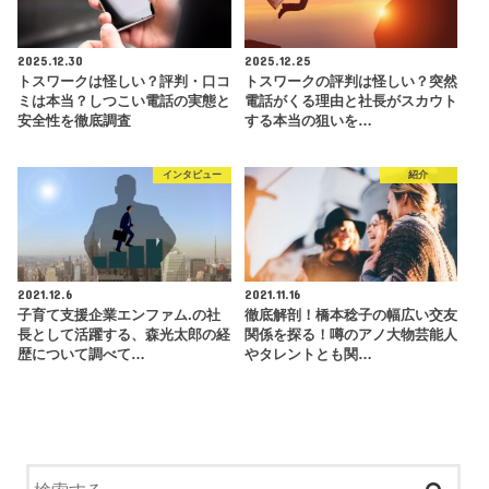
2025.12.30
2025.12.25
トスワークは怪しい？評判・口コ
トスワークの評判は怪しい？突然
ミは本当？しつこい電話の実態と
電話がくる理由と社長がスカウト
安全性を徹底調査
する本当の狙いを…
インタビュー
紹介
2021.12.6
2021.11.16
子育て支援企業エンファム.の社
徹底解剖！橋本稔子の幅広い交友
長として活躍する、森光太郎の経
関係を探る！噂のアノ大物芸能人
歴について調べて…
やタレントとも関…