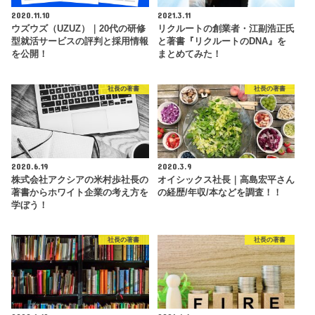
2020.11.10
2021.3.11
ウズウズ（UZUZ）｜20代の研修
リクルートの創業者・江副浩正氏
型就活サービスの評判と採用情報
と著書『リクルートのDNA』を
を公開！
まとめてみた！
社長の著書
社長の著書
2020.6.19
2020.3.9
株式会社アクシアの米村歩社長の
オイシックス社長｜高島宏平さん
著書からホワイト企業の考え方を
の経歴/年収/本などを調査！！
学ぼう！
社長の著書
社長の著書