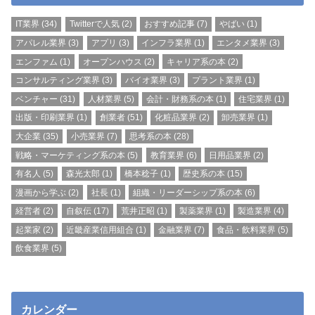
IT業界
(34)
Twitterで人気
(2)
おすすめ記事
(7)
やばい
(1)
アパレル業界
(3)
アプリ
(3)
インフラ業界
(1)
エンタメ業界
(3)
エンファム
(1)
オープンハウス
(2)
キャリア系の本
(2)
コンサルティング業界
(3)
バイオ業界
(3)
プラント業界
(1)
ベンチャー
(31)
人材業界
(5)
会計・財務系の本
(1)
住宅業界
(1)
出版・印刷業界
(1)
創業者
(51)
化粧品業界
(2)
卸売業界
(1)
大企業
(35)
小売業界
(7)
思考系の本
(28)
戦略・マーケティング系の本
(5)
教育業界
(6)
日用品業界
(2)
有名人
(5)
森光太郎
(1)
橋本稔子
(1)
歴史系の本
(15)
漫画から学ぶ
(2)
社長
(1)
組織・リーダーシップ系の本
(6)
経営者
(2)
自叙伝
(17)
荒井正昭
(1)
製薬業界
(1)
製造業界
(4)
起業家
(2)
近畿産業信用組合
(1)
金融業界
(7)
食品・飲料業界
(5)
飲食業界
(5)
カレンダー