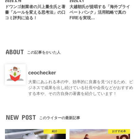
2020.6.19
2026.4.1
ドワンゴ創業者の川上量生氏と著
大越朝氏が提唱する「海外プライ
書「ルールを変える思考法」の口
ベートバンク」活用戦略で真の
コミ評判に迫る！
FIREを実現…
ABOUT
この記事をかいた人
ceochecker
大量にあふれる本の中、効率的に良書を見つけるため、ビ
ジネスで成果を出し続けている社長や会長などがおすすめ
する本や、その方自身の著書を紹介しています！
NEW POST
このライターの最新記事
紹介
おすすめ本