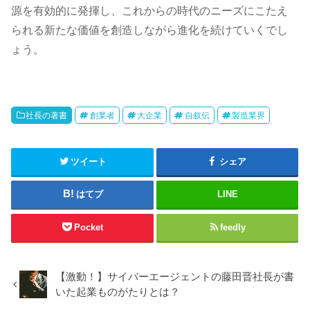
源を有効的に発揮し、これからの時代のニーズにこたえ
られる新たな価値を創造しながら進化を続けていくでし
ょう。
社長の著書
創業者
大企業
自叙伝
製造業界
ツイート
シェア
はてブ
LINE
Pocket
feedly
【激動！】サイバーエージェントの藤田晋社長が書
いた起業ものがたりとは？