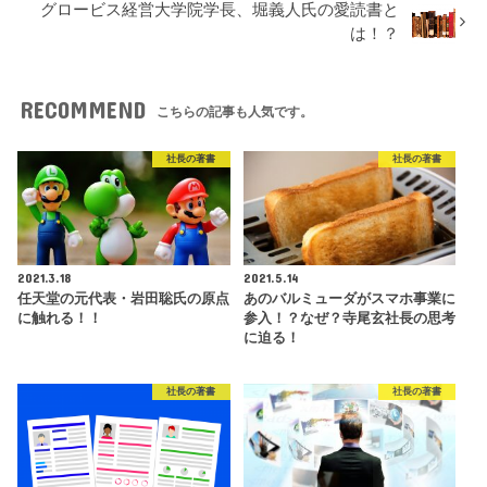
グロービス経営大学院学長、堀義人氏の愛読書と
は！？
RECOMMEND
こちらの記事も人気です。
社長の著書
社長の著書
2021.3.18
2021.5.14
任天堂の元代表・岩田聡氏の原点
あのバルミューダがスマホ事業に
に触れる！！
参入！？なぜ？寺尾玄社長の思考
に迫る！
社長の著書
社長の著書