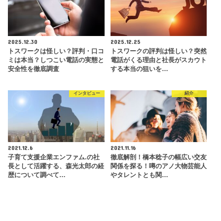
2025.12.30
2025.12.25
トスワークは怪しい？評判・口コ
トスワークの評判は怪しい？突然
ミは本当？しつこい電話の実態と
電話がくる理由と社長がスカウト
安全性を徹底調査
する本当の狙いを…
インタビュー
紹介
2021.12.6
2021.11.16
子育て支援企業エンファム.の社
徹底解剖！橋本稔子の幅広い交友
長として活躍する、森光太郎の経
関係を探る！噂のアノ大物芸能人
歴について調べて…
やタレントとも関…