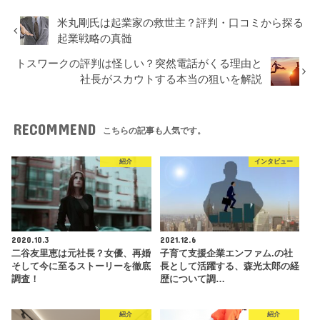
米丸剛氏は起業家の救世主？評判・口コミから探る
起業戦略の真髄
トスワークの評判は怪しい？突然電話がくる理由と
社長がスカウトする本当の狙いを解説
RECOMMEND
こちらの記事も人気です。
紹介
インタビュー
2020.10.3
2021.12.6
二谷友里恵は元社長？女優、再婚
子育て支援企業エンファム.の社
そして今に至るストーリーを徹底
長として活躍する、森光太郎の経
調査！
歴について調…
紹介
紹介