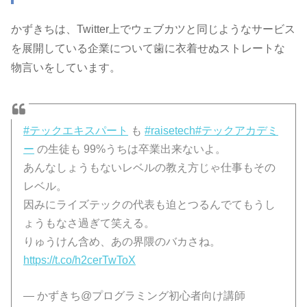
かずきちは、Twitter上でウェブカツと同じようなサービス
を展開している企業について歯に衣着せぬストレートな
物言いをしています。
#テックエキスパート
も
#raisetech
#テックアカデミ
ー
の生徒も 99%うちは卒業出来ないよ。
あんなしょうもないレベルの教え方じゃ仕事もその
レベル。
因みにライズテックの代表も迫とつるんでてもうし
ょうもなさ過ぎて笑える。
りゅうけん含め、あの界隈のバカさね。
https://t.co/h2cerTwToX
— かずきち@プログラミング初心者向け講師