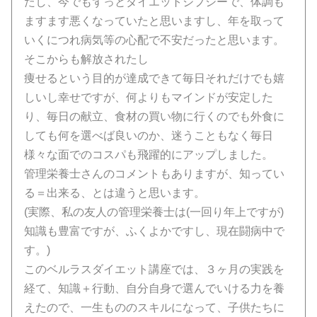
たし、今でもずっとダイエットジプシーで、体調も
ますます悪くなっていたと思いますし、年を取って
いくにつれ病気等の心配で不安だったと思います。
そこからも解放されたし
痩せるという目的が達成できて毎日それだけでも嬉
しいし幸せですが、何よりもマインドが安定した
り、毎日の献立、食材の買い物に行くのでも外食に
しても何を選べば良いのか、迷うこともなく毎日
様々な面でのコスパも飛躍的にアップしました。
管理栄養士さんのコメントもありますが、知ってい
る＝出来る、とは違うと思います。
(実際、私の友人の管理栄養士は(一回り年上ですが)
知識も豊富ですが、ふくよかですし、現在闘病中で
す。)
このベルラスダイエット講座では、３ヶ月の実践を
経て、知識＋行動、自分自身で選んでいける力を養
えたので、一生もののスキルになって、子供たちに