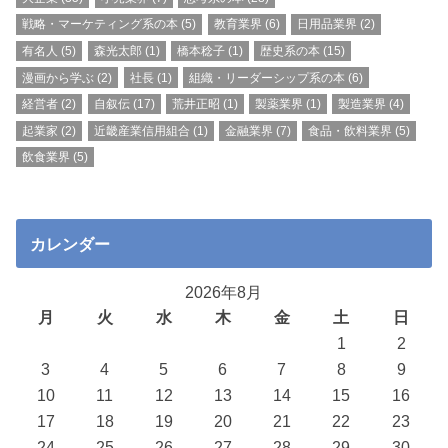
戦略・マーケティング系の本
(5)
教育業界
(6)
日用品業界
(2)
有名人
(5)
森光太郎
(1)
橋本稔子
(1)
歴史系の本
(15)
漫画から学ぶ
(2)
社長
(1)
組織・リーダーシップ系の本
(6)
経営者
(2)
自叙伝
(17)
荒井正昭
(1)
製薬業界
(1)
製造業界
(4)
起業家
(2)
近畿産業信用組合
(1)
金融業界
(7)
食品・飲料業界
(5)
飲食業界
(5)
カレンダー
2026年8月
月
火
水
木
金
土
日
1
2
3
4
5
6
7
8
9
10
11
12
13
14
15
16
17
18
19
20
21
22
23
24
25
26
27
28
29
30