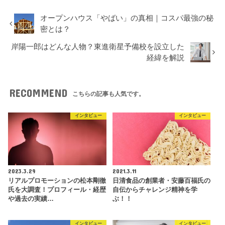
オープンハウス「やばい」の真相｜コスパ最強の秘
密とは？
岸陽一郎はどんな人物？東進衛星予備校を設立した
経緯を解説
RECOMMEND
こちらの記事も人気です。
インタビュー
インタビュー
2023.3.29
2021.3.11
リアルプロモーションの松本剛徹
日清食品の創業者・安藤百福氏の
氏を大調査！プロフィール・経歴
自伝からチャレンジ精神を学
や過去の実績…
ぶ！！
インタビュー
インタビュー