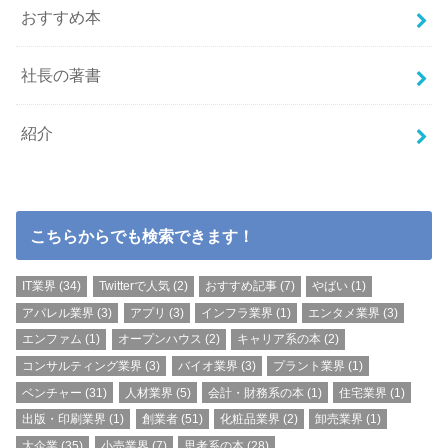
おすすめ本
社長の著書
紹介
こちらからでも検索できます！
IT業界
(34)
Twitterで人気
(2)
おすすめ記事
(7)
やばい
(1)
アパレル業界
(3)
アプリ
(3)
インフラ業界
(1)
エンタメ業界
(3)
エンファム
(1)
オープンハウス
(2)
キャリア系の本
(2)
コンサルティング業界
(3)
バイオ業界
(3)
プラント業界
(1)
ベンチャー
(31)
人材業界
(5)
会計・財務系の本
(1)
住宅業界
(1)
出版・印刷業界
(1)
創業者
(51)
化粧品業界
(2)
卸売業界
(1)
大企業
(35)
小売業界
(7)
思考系の本
(28)