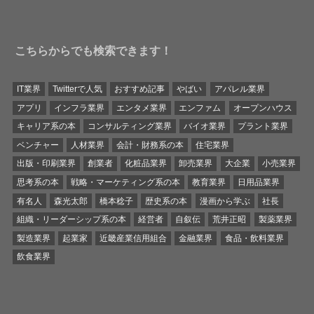
こちらからでも検索できます！
IT業界
Twitterで人気
おすすめ記事
やばい
アパレル業界
アプリ
インフラ業界
エンタメ業界
エンファム
オープンハウス
キャリア系の本
コンサルティング業界
バイオ業界
プラント業界
ベンチャー
人材業界
会計・財務系の本
住宅業界
出版・印刷業界
創業者
化粧品業界
卸売業界
大企業
小売業界
思考系の本
戦略・マーケティング系の本
教育業界
日用品業界
有名人
森光太郎
橋本稔子
歴史系の本
漫画から学ぶ
社長
組織・リーダーシップ系の本
経営者
自叙伝
荒井正昭
製薬業界
製造業界
起業家
近畿産業信用組合
金融業界
食品・飲料業界
飲食業界