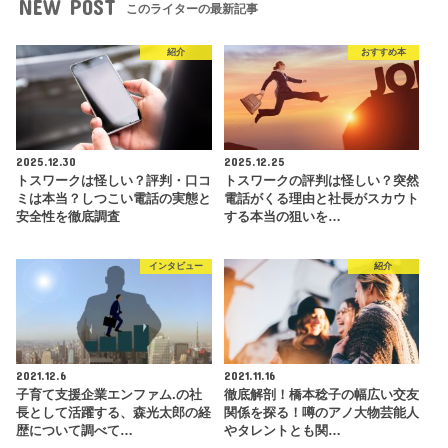
NEW POST
このライターの最新記事
紹介
おすすめ本
2025.12.30
2025.12.25
トスワークは怪しい？評判・口コ
トスワークの評判は怪しい？突然
ミは本当？しつこい電話の実態と
電話がくる理由と社長がスカウト
安全性を徹底調査
する本当の狙いを…
インタビュー
紹介
2021.12.6
2021.11.16
子育て支援企業エンファム.の社
徹底解剖！橋本稔子の幅広い交友
長として活躍する、森光太郎の経
関係を探る！噂のアノ大物芸能人
歴について調べて…
やタレントとも関…