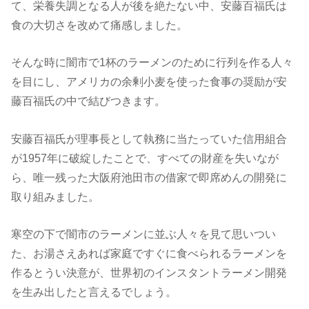
て、栄養失調となる人が後を絶たない中、安藤百福氏は
食の大切さを改めて痛感しました。
そんな時に闇市で1杯のラーメンのために行列を作る人々
を目にし、アメリカの余剰小麦を使った食事の奨励が安
藤百福氏の中で結びつきます。
安藤百福氏が理事長として執務に当たっていた信用組合
が1957年に破綻したことで、すべての財産を失いなが
ら、唯一残った大阪府池田市の借家で即席めんの開発に
取り組みました。
寒空の下で闇市のラーメンに並ぶ人々を見て思いつい
た、お湯さえあれば家庭ですぐに食べられるラーメンを
作るとうい決意が、世界初のインスタントラーメン開発
を生み出したと言えるでしょう。