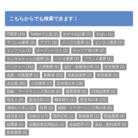
こちらからでも検索できます！
IT業界
(34)
Twitterで人気
(2)
おすすめ記事
(7)
やばい
(1)
アパレル業界
(3)
アプリ
(3)
インフラ業界
(1)
エンタメ業界
(3)
エンファム
(1)
オープンハウス
(2)
キャリア系の本
(2)
コンサルティング業界
(3)
バイオ業界
(3)
プラント業界
(1)
ベンチャー
(31)
人材業界
(5)
会計・財務系の本
(1)
住宅業界
(1)
出版・印刷業界
(1)
創業者
(51)
化粧品業界
(2)
卸売業界
(1)
大企業
(35)
小売業界
(7)
思考系の本
(28)
戦略・マーケティング系の本
(5)
教育業界
(6)
日用品業界
(2)
有名人
(5)
森光太郎
(1)
橋本稔子
(1)
歴史系の本
(15)
漫画から学ぶ
(2)
社長
(1)
組織・リーダーシップ系の本
(6)
経営者
(2)
自叙伝
(17)
荒井正昭
(1)
製薬業界
(1)
製造業界
(4)
起業家
(2)
近畿産業信用組合
(1)
金融業界
(7)
食品・飲料業界
(5)
飲食業界
(5)