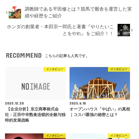
調教師である平田修とは？競馬で厩舎を運営した実
績や経歴をご紹介
ホンダの創業者・本田宗一郎氏と著書『やりたいこ
とをやれ』をご紹介！！
RECOMMEND
こちらの記事も人気です。
インタビュー
インタビュー
2025.12.20
2025.6.10
【企业分析】东立商事株式会
オープンハウス「やばい」の真相
社：正宗中华熟食连锁的全貌与独
｜コスパ最強の秘密とは？
特的发展战略
インタビュー
インタビュー