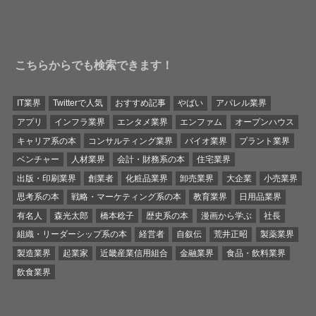
こちらからでも検索できます！
IT業界
Twitterで人気
おすすめ記事
やばい
アパレル業界
アプリ
インフラ業界
エンタメ業界
エンファム
オープンハウス
キャリア系の本
コンサルティング業界
バイオ業界
プラント業界
ベンチャー
人材業界
会計・財務系の本
住宅業界
出版・印刷業界
創業者
化粧品業界
卸売業界
大企業
小売業界
思考系の本
戦略・マーケティング系の本
教育業界
日用品業界
有名人
森光太郎
橋本稔子
歴史系の本
漫画から学ぶ
社長
組織・リーダーシップ系の本
経営者
自叙伝
荒井正昭
製薬業界
製造業界
起業家
近畿産業信用組合
金融業界
食品・飲料業界
飲食業界