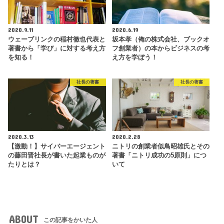
2020.9.11
2020.6.19
ウェーブリンクの稲村徹也代表と
坂本孝（俺の株式会社、ブックオ
著書から「学び」に対する考え方
フ創業者）の本からビジネスの考
を知る！
え方を学ぼう！
社長の著書
社長の著書
2020.3.13
2020.2.28
【激動！】サイバーエージェント
ニトリの創業者似鳥昭雄氏とその
の藤田晋社長が書いた起業ものが
著書「ニトリ成功の5原則」につ
たりとは？
いて
ABOUT
この記事をかいた人