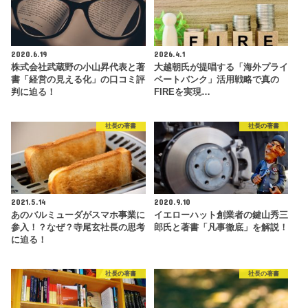
2020.6.19
2026.4.1
株式会社武蔵野の小山昇代表と著
大越朝氏が提唱する「海外プライ
書「経営の見える化」の口コミ評
ベートバンク」活用戦略で真の
判に迫る！
FIREを実現…
社長の著書
社長の著書
2021.5.14
2020.9.10
あのバルミューダがスマホ事業に
イエローハット創業者の鍵山秀三
参入！？なぜ？寺尾玄社長の思考
郎氏と著書「凡事徹底」を解説！
に迫る！
社長の著書
社長の著書