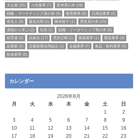
大企業
(35)
小売業界
(7)
思考系の本
(28)
戦略・マーケティング系の本
(5)
教育業界
(6)
日用品業界
(2)
有名人
(5)
森光太郎
(1)
橋本稔子
(1)
歴史系の本
(15)
漫画から学ぶ
(2)
社長
(1)
組織・リーダーシップ系の本
(6)
経営者
(2)
自叙伝
(17)
荒井正昭
(1)
製薬業界
(1)
製造業界
(4)
起業家
(2)
近畿産業信用組合
(1)
金融業界
(7)
食品・飲料業界
(5)
飲食業界
(5)
カレンダー
2026年8月
月
火
水
木
金
土
日
1
2
3
4
5
6
7
8
9
10
11
12
13
14
15
16
17
18
19
20
21
22
23