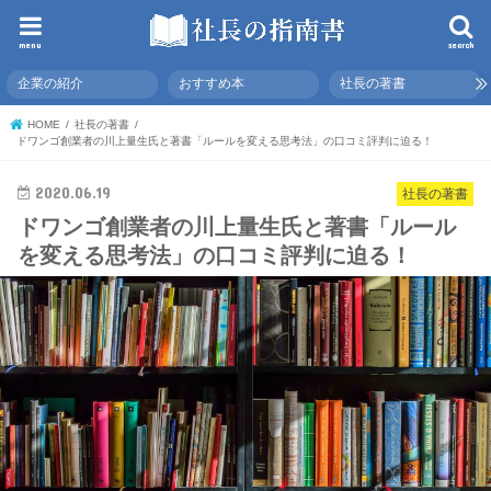
menu
search
企業の紹介
おすすめ本
社長の著書
HOME
社長の著書
ドワンゴ創業者の川上量生氏と著書「ルールを変える思考法」の口コミ評判に迫る！
2020.06.19
社長の著書
ドワンゴ創業者の川上量生氏と著書「ルール
を変える思考法」の口コミ評判に迫る！