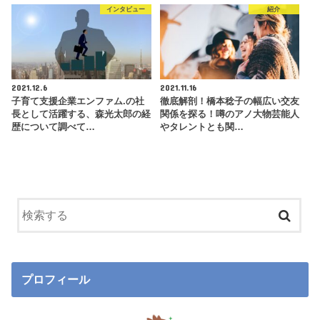
インタビュー
紹介
2021.12.6
2021.11.16
子育て支援企業エンファム.の社
徹底解剖！橋本稔子の幅広い交友
長として活躍する、森光太郎の経
関係を探る！噂のアノ大物芸能人
歴について調べて…
やタレントとも関…
プロフィール