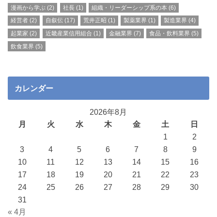
漫画から学ぶ
(2)
社長
(1)
組織・リーダーシップ系の本
(6)
経営者
(2)
自叙伝
(17)
荒井正昭
(1)
製薬業界
(1)
製造業界
(4)
起業家
(2)
近畿産業信用組合
(1)
金融業界
(7)
食品・飲料業界
(5)
飲食業界
(5)
カレンダー
2026年8月
月
火
水
木
金
土
日
1
2
3
4
5
6
7
8
9
10
11
12
13
14
15
16
17
18
19
20
21
22
23
24
25
26
27
28
29
30
31
« 4月