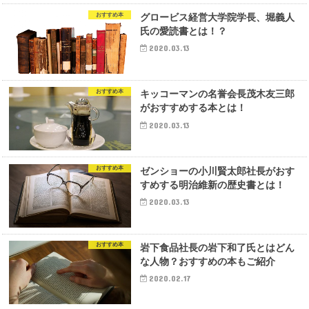
おすすめ本
グロービス経営大学院学長、堀義人
氏の愛読書とは！？
2020.03.13
おすすめ本
キッコーマンの名誉会長茂木友三郎
がおすすめする本とは！
2020.03.13
おすすめ本
ゼンショーの小川賢太郎社長がおす
すめする明治維新の歴史書とは！
2020.03.13
おすすめ本
岩下食品社長の岩下和了氏とはどん
な人物？おすすめの本もご紹介
2020.02.17