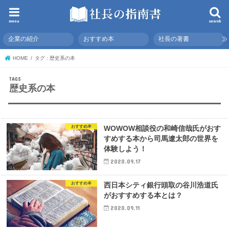
menu
search
企業の紹介
おすすめ本
社長の著書
HOME
タグ : 歴史系の本
歴史系の本
おすすめ本
WOWOW相談役の和崎信哉氏がおす
すめする本から司馬遼太郎の世界を
体験しよう！
2020.09.17
おすすめ本
西日本シティ銀行頭取の谷川浩道氏
がおすすめする本とは？
2020.09.11