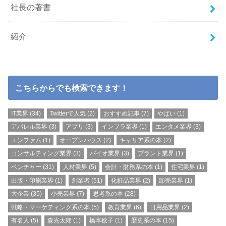
社長の著書
紹介
こちらからでも検索できます！
IT業界
(34)
Twitterで人気
(2)
おすすめ記事
(7)
やばい
(1)
アパレル業界
(3)
アプリ
(3)
インフラ業界
(1)
エンタメ業界
(3)
エンファム
(1)
オープンハウス
(2)
キャリア系の本
(2)
コンサルティング業界
(3)
バイオ業界
(3)
プラント業界
(1)
ベンチャー
(31)
人材業界
(5)
会計・財務系の本
(1)
住宅業界
(1)
出版・印刷業界
(1)
創業者
(51)
化粧品業界
(2)
卸売業界
(1)
大企業
(35)
小売業界
(7)
思考系の本
(28)
戦略・マーケティング系の本
(5)
教育業界
(6)
日用品業界
(2)
有名人
(5)
森光太郎
(1)
橋本稔子
(1)
歴史系の本
(15)