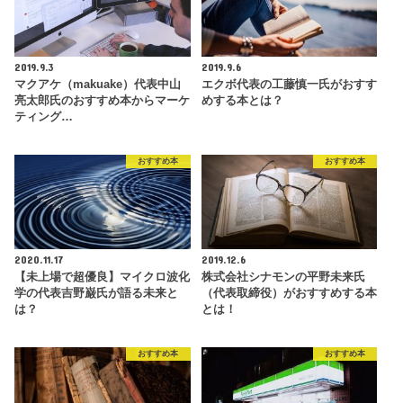
2019.9.3
2019.9.6
マクアケ（makuake）代表中山
エクボ代表の工藤慎一氏がおすす
亮太郎氏のおすすめ本からマーケ
めする本とは？
ティング…
おすすめ本
おすすめ本
2020.11.17
2019.12.6
【未上場で超優良】マイクロ波化
株式会社シナモンの平野未来氏
学の代表吉野巌氏が語る未来と
（代表取締役）がおすすめする本
は？
とは！
おすすめ本
おすすめ本