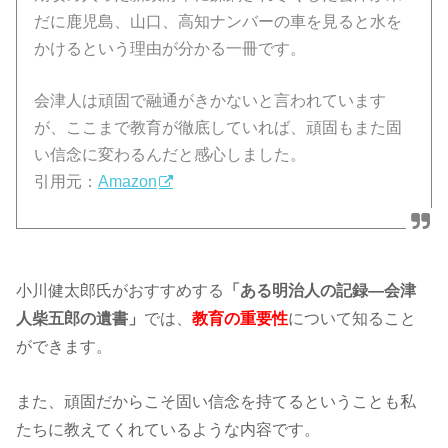
だに鹿児島、山口、高知ナンバーの車を見ると水を
かけるという理由が分かる一冊です。
会津人は頑固で融通がきかないと言われています
が、ここまで教育が徹底していれば、頑固もまた固
い信念に変わるんだと感心しました。
引用元：
Amazon
小川健太郎氏がおすすめする
「ある明治人の記録―会津
人柴五郎の遺書」
では、
教育の重要性
について知ること
ができます。
また、頑固だからこそ固い信念を持てるということも私
たちに教えてくれているような内容です。