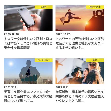
紹介
おすすめ本
2025.12.30
2025.12.25
トスワークは怪しい？評判・口コ
トスワークの評判は怪しい？突然
ミは本当？しつこい電話の実態と
電話がくる理由と社長がスカウト
安全性を徹底調査
する本当の狙いを…
インタビュー
紹介
2021.12.6
2021.11.16
子育て支援企業エンファム.の社
徹底解剖！橋本稔子の幅広い交友
長として活躍する、森光太郎の経
関係を探る！噂のアノ大物芸能人
歴について調べて…
やタレントとも関…