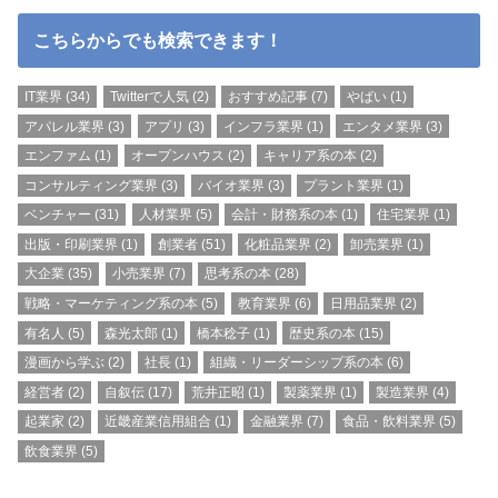
こちらからでも検索できます！
IT業界
(34)
Twitterで人気
(2)
おすすめ記事
(7)
やばい
(1)
アパレル業界
(3)
アプリ
(3)
インフラ業界
(1)
エンタメ業界
(3)
エンファム
(1)
オープンハウス
(2)
キャリア系の本
(2)
コンサルティング業界
(3)
バイオ業界
(3)
プラント業界
(1)
ベンチャー
(31)
人材業界
(5)
会計・財務系の本
(1)
住宅業界
(1)
出版・印刷業界
(1)
創業者
(51)
化粧品業界
(2)
卸売業界
(1)
大企業
(35)
小売業界
(7)
思考系の本
(28)
戦略・マーケティング系の本
(5)
教育業界
(6)
日用品業界
(2)
有名人
(5)
森光太郎
(1)
橋本稔子
(1)
歴史系の本
(15)
漫画から学ぶ
(2)
社長
(1)
組織・リーダーシップ系の本
(6)
経営者
(2)
自叙伝
(17)
荒井正昭
(1)
製薬業界
(1)
製造業界
(4)
起業家
(2)
近畿産業信用組合
(1)
金融業界
(7)
食品・飲料業界
(5)
飲食業界
(5)