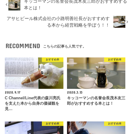
キッコーマンの名誉会長茂木友三郎がおすすめする
本とは！
アサヒビール株式会社の小路明善社長がおすすめす
る本から経営戦略を学ぼう！！
RECOMMEND
こちらの記事も人気です。
おすすめ本
おすすめ本
2020.9.17
2020.3.13
C Channel/Line代表の森川亮氏
キッコーマンの名誉会長茂木友三
を支えた本から自身の価値観を
郎がおすすめする本とは！
見…
おすすめ本
おすすめ本