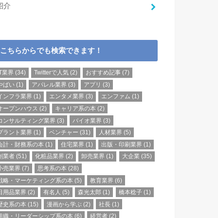
紹介
こちらからでも検索できます！
IT業界
(34)
Twitterで人気
(2)
おすすめ記事
(7)
やばい
(1)
アパレル業界
(3)
アプリ
(3)
インフラ業界
(1)
エンタメ業界
(3)
エンファム
(1)
オープンハウス
(2)
キャリア系の本
(2)
コンサルティング業界
(3)
バイオ業界
(3)
プラント業界
(1)
ベンチャー
(31)
人材業界
(5)
会計・財務系の本
(1)
住宅業界
(1)
出版・印刷業界
(1)
創業者
(51)
化粧品業界
(2)
卸売業界
(1)
大企業
(35)
小売業界
(7)
思考系の本
(28)
戦略・マーケティング系の本
(5)
教育業界
(6)
日用品業界
(2)
有名人
(5)
森光太郎
(1)
橋本稔子
(1)
歴史系の本
(15)
漫画から学ぶ
(2)
社長
(1)
組織・リーダーシップ系の本
(6)
経営者
(2)