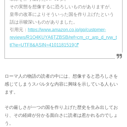
その実態を想像するに恐ろしいものがありますが、
皇帝の改革によりそういった国を作り上げたという
話は示唆深いものがありました。
引用元：
https://www.amazon.co.jp/gp/customer-
reviews/R1O4KUYA6TZBSB/ref=cm_cr_arp_d_rvw_t
tl?ie=UTF8&ASIN=4101181519
ローマ人の物語の読者の中には、想像すると恐ろしさを
感じてしまうスパルタな内容に興味を示している人もい
ます。
その厳しさが一つの国を作り上げた歴史を生み出してお
り、その経緯が分かる面白さに読者は惹かれるのでしょ
う。