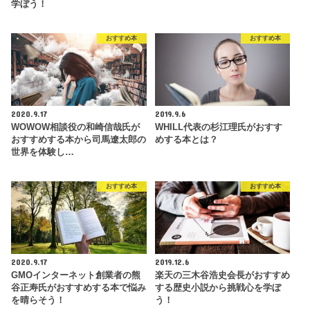
学ぼう！
おすすめ本
おすすめ本
2020.9.17
2019.9.6
WOWOW相談役の和崎信哉氏が
WHILL代表の杉江理氏がおすす
おすすめする本から司馬遼太郎の
めする本とは？
世界を体験し…
おすすめ本
おすすめ本
2020.9.17
2019.12.6
GMOインターネット創業者の熊
楽天の三木谷浩史会長がおすすめ
谷正寿氏がおすすめする本で悩み
する歴史小説から挑戦心を学ぼ
を晴らそう！
う！