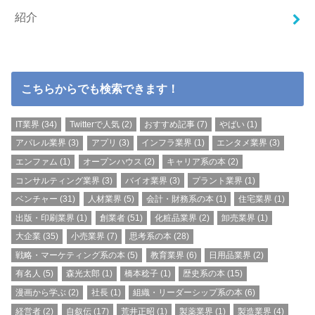
紹介
こちらからでも検索できます！
IT業界
(34)
Twitterで人気
(2)
おすすめ記事
(7)
やばい
(1)
アパレル業界
(3)
アプリ
(3)
インフラ業界
(1)
エンタメ業界
(3)
エンファム
(1)
オープンハウス
(2)
キャリア系の本
(2)
コンサルティング業界
(3)
バイオ業界
(3)
プラント業界
(1)
ベンチャー
(31)
人材業界
(5)
会計・財務系の本
(1)
住宅業界
(1)
出版・印刷業界
(1)
創業者
(51)
化粧品業界
(2)
卸売業界
(1)
大企業
(35)
小売業界
(7)
思考系の本
(28)
戦略・マーケティング系の本
(5)
教育業界
(6)
日用品業界
(2)
有名人
(5)
森光太郎
(1)
橋本稔子
(1)
歴史系の本
(15)
漫画から学ぶ
(2)
社長
(1)
組織・リーダーシップ系の本
(6)
経営者
(2)
自叙伝
(17)
荒井正昭
(1)
製薬業界
(1)
製造業界
(4)