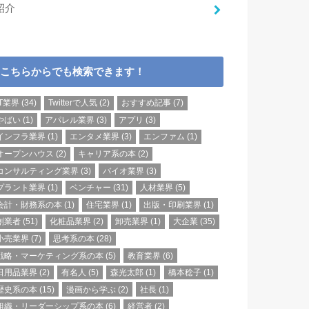
紹介
こちらからでも検索できます！
IT業界
(34)
Twitterで人気
(2)
おすすめ記事
(7)
やばい
(1)
アパレル業界
(3)
アプリ
(3)
インフラ業界
(1)
エンタメ業界
(3)
エンファム
(1)
オープンハウス
(2)
キャリア系の本
(2)
コンサルティング業界
(3)
バイオ業界
(3)
プラント業界
(1)
ベンチャー
(31)
人材業界
(5)
会計・財務系の本
(1)
住宅業界
(1)
出版・印刷業界
(1)
創業者
(51)
化粧品業界
(2)
卸売業界
(1)
大企業
(35)
小売業界
(7)
思考系の本
(28)
戦略・マーケティング系の本
(5)
教育業界
(6)
日用品業界
(2)
有名人
(5)
森光太郎
(1)
橋本稔子
(1)
歴史系の本
(15)
漫画から学ぶ
(2)
社長
(1)
組織・リーダーシップ系の本
(6)
経営者
(2)