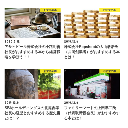
おすすめ本
おすすめ本
2020.3.12
2019.12.6
アサヒビール株式会社の小路明善
株式会社Popshootの大山敏浩氏
社長がおすすめする本から経営戦
（共同創業者）がおすすめする本
略を学ぼう！！
とは！
おすすめ本
おすすめ本
2019.12.6
2019.12.6
SBIホールディングスの北尾吉孝
ファミリーマートの上田準二氏
社長の経歴とおすすめする歴史書
（代表取締役会長）がおすすめす
とは！？
る本とは！