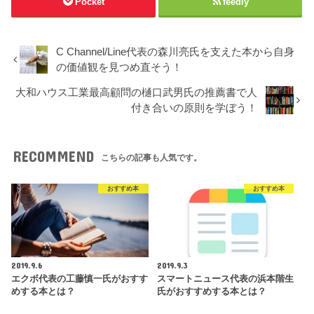
Pocket
feedly
C Channel/Line代表の森川亮氏を支えた本から自身
の価値観を見つめ直そう！
大和ハウス工業最高顧問の樋口武男氏の推薦書で人
付き合いの原則を学ぼう！
RECOMMEND
こちらの記事も人気です。
おすすめ本
おすすめ本
2019.9.6
2019.9.3
エクボ代表の工藤慎一氏がおすす
スマートニュース代表の浜本階生
めする本とは？
氏がおすすめする本とは？