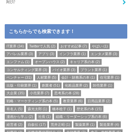
紹介
こちらからでも検索できます！
IT業界
(34)
Twitterで人気
(2)
おすすめ記事
(7)
やばい
(1)
アパレル業界
(3)
アプリ
(3)
インフラ業界
(1)
エンタメ業界
(3)
エンファム
(1)
オープンハウス
(2)
キャリア系の本
(2)
コンサルティング業界
(3)
バイオ業界
(3)
プラント業界
(1)
ベンチャー
(31)
人材業界
(5)
会計・財務系の本
(1)
住宅業界
(1)
出版・印刷業界
(1)
創業者
(51)
化粧品業界
(2)
卸売業界
(1)
大企業
(35)
小売業界
(7)
思考系の本
(28)
戦略・マーケティング系の本
(5)
教育業界
(6)
日用品業界
(2)
有名人
(5)
森光太郎
(1)
橋本稔子
(1)
歴史系の本
(15)
漫画から学ぶ
(2)
社長
(1)
組織・リーダーシップ系の本
(6)
経営者
(2)
自叙伝
(17)
荒井正昭
(1)
製薬業界
(1)
製造業界
(4)