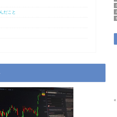
んだこと
容
«