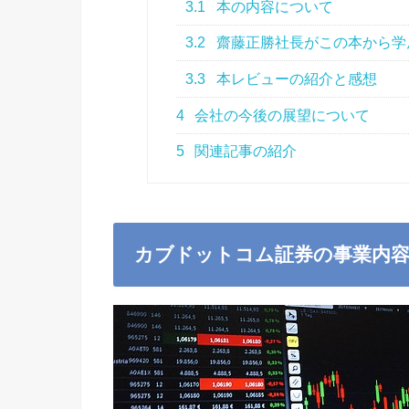
3.1
本の内容について
3.2
齋藤正勝社長がこの本から学
3.3
本レビューの紹介と感想
4
会社の今後の展望について
5
関連記事の紹介
カブドットコム証券の事業内