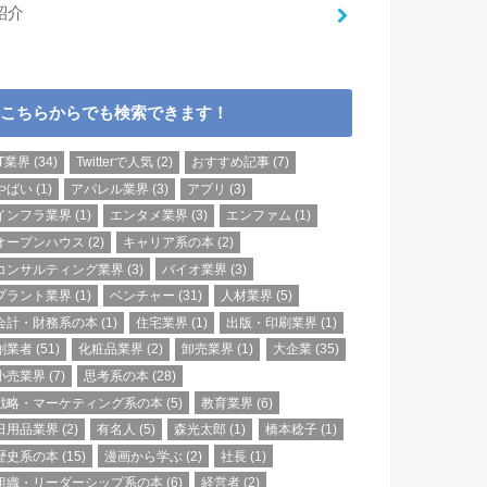
紹介
こちらからでも検索できます！
IT業界
(34)
Twitterで人気
(2)
おすすめ記事
(7)
やばい
(1)
アパレル業界
(3)
アプリ
(3)
インフラ業界
(1)
エンタメ業界
(3)
エンファム
(1)
オープンハウス
(2)
キャリア系の本
(2)
コンサルティング業界
(3)
バイオ業界
(3)
プラント業界
(1)
ベンチャー
(31)
人材業界
(5)
会計・財務系の本
(1)
住宅業界
(1)
出版・印刷業界
(1)
創業者
(51)
化粧品業界
(2)
卸売業界
(1)
大企業
(35)
小売業界
(7)
思考系の本
(28)
戦略・マーケティング系の本
(5)
教育業界
(6)
日用品業界
(2)
有名人
(5)
森光太郎
(1)
橋本稔子
(1)
歴史系の本
(15)
漫画から学ぶ
(2)
社長
(1)
組織・リーダーシップ系の本
(6)
経営者
(2)