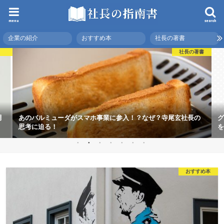
menu
search
企業の紹介
おすすめ本
社長の著書
社長の著書
調
あのバルミューダがスマホ事業に参入！？なぜ？寺尾玄社長の
グ
思考に迫る！
を
おすすめ本