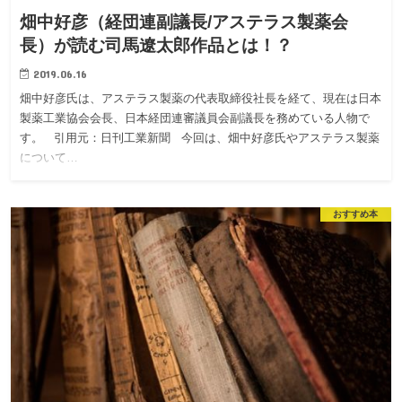
畑中好彦（経団連副議長/アステラス製薬会
長）が読む司馬遼太郎作品とは！？
2019.06.16
畑中好彦氏は、アステラス製薬の代表取締役社長を経て、現在は日本
製薬工業協会会長、日本経団連審議員会副議長を務めている人物で
す。 引用元：日刊工業新聞 今回は、畑中好彦氏やアステラス製薬
について…
おすすめ本