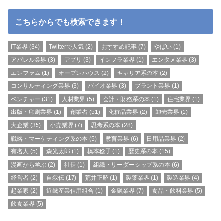
こちらからでも検索できます！
IT業界
(34)
Twitterで人気
(2)
おすすめ記事
(7)
やばい
(1)
アパレル業界
(3)
アプリ
(3)
インフラ業界
(1)
エンタメ業界
(3)
エンファム
(1)
オープンハウス
(2)
キャリア系の本
(2)
コンサルティング業界
(3)
バイオ業界
(3)
プラント業界
(1)
ベンチャー
(31)
人材業界
(5)
会計・財務系の本
(1)
住宅業界
(1)
出版・印刷業界
(1)
創業者
(51)
化粧品業界
(2)
卸売業界
(1)
大企業
(35)
小売業界
(7)
思考系の本
(28)
戦略・マーケティング系の本
(5)
教育業界
(6)
日用品業界
(2)
有名人
(5)
森光太郎
(1)
橋本稔子
(1)
歴史系の本
(15)
漫画から学ぶ
(2)
社長
(1)
組織・リーダーシップ系の本
(6)
経営者
(2)
自叙伝
(17)
荒井正昭
(1)
製薬業界
(1)
製造業界
(4)
起業家
(2)
近畿産業信用組合
(1)
金融業界
(7)
食品・飲料業界
(5)
飲食業界
(5)