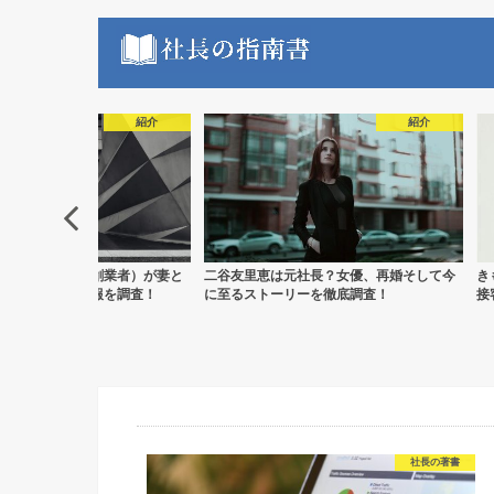
紹介
紹介
トライグループ創業者）が妻と
二谷友里恵は元社長？女優、再婚そして今
き
軌跡と現在の情報を調査！
に至るストーリーを徹底調査！
接
社長の著書