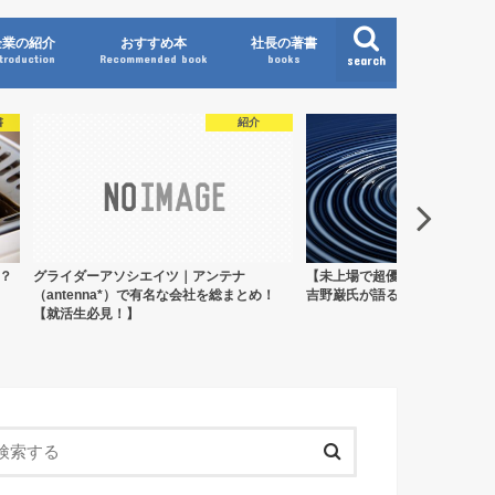
企業の紹介
おすすめ本
社長の著書
ntroduction
Recommended book
books
search
書
紹介
？
グライダーアソシエイツ｜アンテナ
【未上場で超優良】マイクロ波
（antenna*）で有名な会社を総まとめ！
吉野巌氏が語る未来とは？
【就活生必見！】