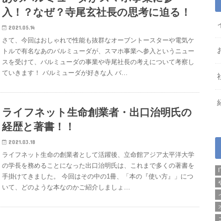
入！？なぜ？寺尾玄社長の思考に迫る！
2021.05.14
さて、今回はおしゃれで性能も抜群なオーブントースターや電気ケ
トルで有名なあのバルミューダが、スマホ事業へ参入というニュー
スを受けて、バルミューダの事業や寺尾社長の考えについて考察し
ていきます！ バルミューダが好きな人 バ…
ライフネット生命創業者・出口治明氏の
経歴と著書！！
2021.03.18
ライフネット生命の創業者として活躍後、立命館アジア太平洋大学
の学長を務めることになった出口治明氏は、これまで多くの著書を
手掛けてきました。 今回はその中の1冊、「本の『使い方』」につ
いて、どのような本なのかご紹介しましょ…