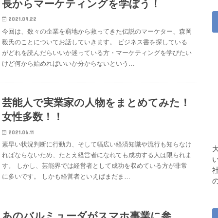
長からマーケティングを学ぼう！
2021.09.22
今回は、数々の企業を窮地から救ってきた伝説のマーケター、森岡
毅氏のことについてお話していきます。 ビジネス書を探している
がどれを読んだらいいか迷っている方・マーケティングを学びたい
けど何から始めればいいか分からないという…
芸能人で実業家の人物をまとめてみた！
女性多数！！
2021.06.11
素早い状況判断に行動力、そして幅広い経済知識や流行も知らなけ
ればならないため、たとえ経営者になれても成功する人は限られま
す。 しかし、芸能界では経営者として成功を収めている方が非常
に多いです。 しかも経営者といえばまだま…
あのバルミューダがスマホ事業に参