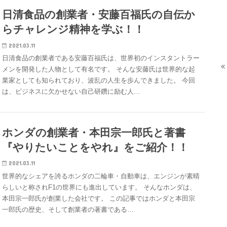
日清食品の創業者・安藤百福氏の自伝か
らチャレンジ精神を学ぶ！！
2021.03.11
日清食品の創業者である安藤百福氏は、世界初のインスタントラー
«
メンを開発した人物として有名です。 そんな安藤氏は世界的な起
業家としても知られており、波乱の人生を歩んできました。 今回
は、ビジネスに欠かせない自己研鑽に励む人…
ホンダの創業者・本田宗一郎氏と著書
『やりたいことをやれ』をご紹介！！
2021.03.11
世界的なシェアを誇るホンダの二輪車・自動車は、エンジンが素晴
らしいと称されF1の世界にも進出しています。 そんなホンダは、
本田宗一郎氏が創業した会社です。 この記事ではホンダと本田宗
一郎氏の歴史、そして創業者の著書である…