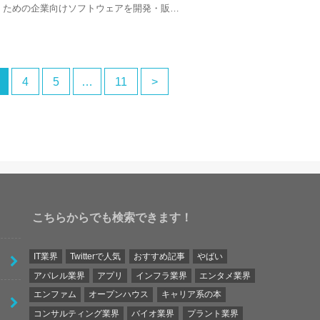
ための企業向けソフトウェアを開発・販…
4
5
…
11
>
こちらからでも検索できます！
IT業界
Twitterで人気
おすすめ記事
やばい
アパレル業界
アプリ
インフラ業界
エンタメ業界
エンファム
オープンハウス
キャリア系の本
コンサルティング業界
バイオ業界
プラント業界