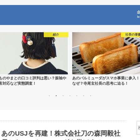
I
紹介
社長の著
ものやまとの口コミ評判は悪い？振袖や
あのバルミューダがスマホ事業に参入！
客対応など実態調査！
なぜ？寺尾玄社長の思考に迫る！
あのUSJを再建！株式会社刀の森岡毅社