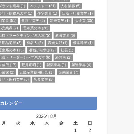
プラント業界
(1)
ベンチャー
(31)
人材業界
(5)
会計・財務系の本
(1)
住宅業界
(1)
出版・印刷業界
(1)
創業者
(51)
化粧品業界
(2)
卸売業界
(1)
大企業
(35)
小売業界
(7)
思考系の本
(28)
戦略・マーケティング系の本
(5)
教育業界
(6)
日用品業界
(2)
有名人
(5)
森光太郎
(1)
橋本稔子
(1)
歴史系の本
(15)
漫画から学ぶ
(2)
社長
(1)
組織・リーダーシップ系の本
(6)
経営者
(2)
自叙伝
(17)
荒井正昭
(1)
製薬業界
(1)
製造業界
(4)
起業家
(2)
近畿産業信用組合
(1)
金融業界
(7)
食品・飲料業界
(5)
飲食業界
(5)
カレンダー
2026年8月
月
火
水
木
金
土
日
1
2