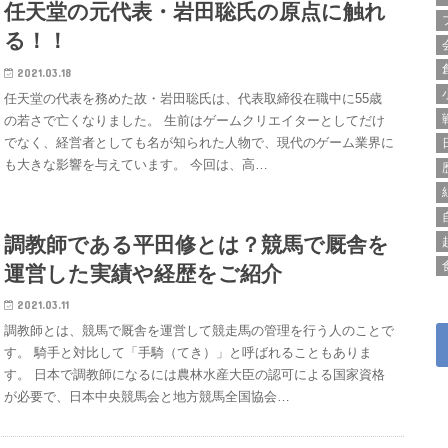
任天堂の元代表・岩田聡氏の原点に触れ
る！！
2021.03.18
任天堂の代表を務めた故・岩田聡氏は、代表取締役在職中に55歳
の若さで亡くなりました。 生前はゲームクリエイターとしてだけ
でなく、経営者としても名が知られた人物で、現代のゲーム業界に
も大きな影響を与えています。 今回は、高…
調教師である平田修とは？競馬で厩舎を
運営した実績や経歴をご紹介
2021.03.11
調教師とは、競馬で厩舎を運営して競走馬の管理を行う人のことで
す。 騎手と対比して「手騎（てき）」と呼ばれることもありま
す。 日本で調教師になるには農林水産大臣の認可による国家資格
が必要で、日本中央競馬会と地方競馬全国協会…