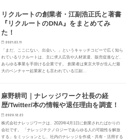
リクルートの創業者・江副浩正氏と著書
『リクルートのDNA』をまとめてみ
た！
2021.03.11
「まだ、ここにない、出会い。」というキャッチコピーで広く知ら
れているリクルートは、主に求人広告や人材派遣、販売促進など、
あらゆる事業を手掛ける企業です。 創業者は東京大学が生んだ最
大のベンチャー起業家とも言われている江副…
麻野耕司｜ナレッジワーク社長の経
歴/Twitter/本の情報や退任理由を調査！
2020.12.23
株式会社ナレッジワークは、2020年4月1日に創業されたばかりの
会社です。 「ナレッジテクノロジーであらゆる人の可能性を解放
する」をミッションとし、社内のナレッジを作成・共有・活用する