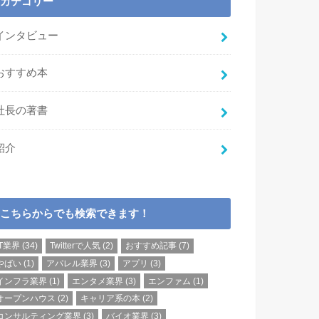
カテゴリー
インタビュー
おすすめ本
社長の著書
紹介
こちらからでも検索できます！
IT業界
(34)
Twitterで人気
(2)
おすすめ記事
(7)
やばい
(1)
アパレル業界
(3)
アプリ
(3)
インフラ業界
(1)
エンタメ業界
(3)
エンファム
(1)
オープンハウス
(2)
キャリア系の本
(2)
コンサルティング業界
(3)
バイオ業界
(3)